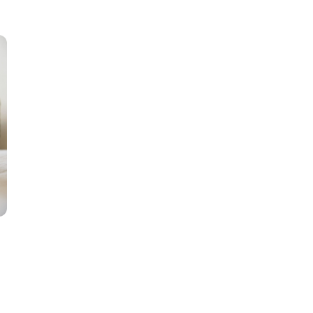
développeur, data analyst, expert
en cybersécurité ou consultant
digital indépendant, ces qualités
humaines renforceront votre
attractivité auprès des recruteurs
et clients. Dans un marché du
digital en constante évolution, les
entreprises recherchent bien …