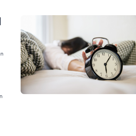
l
un
en