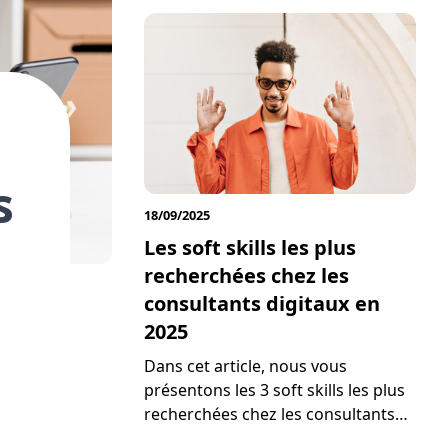
fonctionnels fusionnent sous
l'impulsion de l'intelligence
artificielle. En 2026, ce changement
redéfinit la valeur des compétences
et impose de nouvelles règles du
jeu sur le marché du travail.
s
18/09/2025
Les soft skills les plus
recherchées chez les
consultants digitaux en
2025
Dans cet article, nous vous
présentons les 3 soft skills les plus
recherchées chez les consultants
digitaux en 2025. Que vous soyez