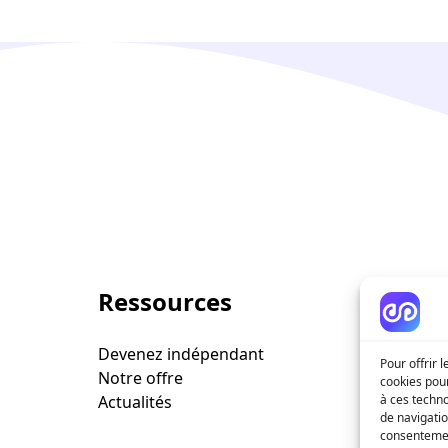
Ressources
Sociét
Devenez indépendant
FAQ
Pour offrir 
Notre offre
Contactez
cookies pour
Actualités
à ces techn
de navigatio
consentement