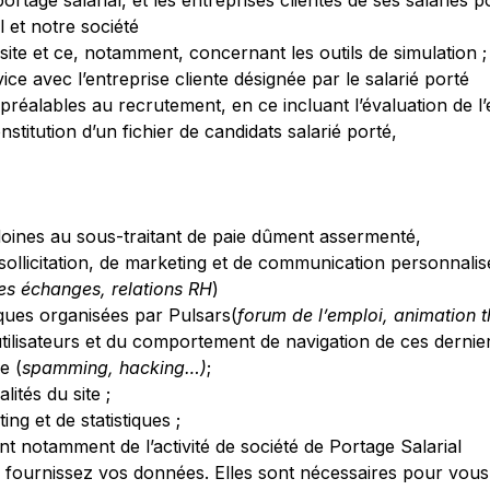
tage salarial, et les entreprises clientes de ses salariés p
l et notre société
site et ce, notamment, concernant les outils de simulation ;
ice avec l’entreprise cliente désignée par le salarié porté
préalables au recrutement, en ce incluant l’évaluation de l’él
titution d’un fichier de candidats salarié porté,
doines au sous-traitant de paie dûment assermenté,
 sollicitation, de marketing et de communication personnalis
des échanges, relations RH
)
iques organisées par Pulsars(
forum de l’emploi, animation 
s utilisateurs et du comportement de navigation de ces dern
e (
spamming, hacking…)
;
lités du site ;
ing et de statistiques ;
nt notamment de l’activité de société de Portage Salarial
 fournissez vos données. Elles sont nécessaires pour vous 