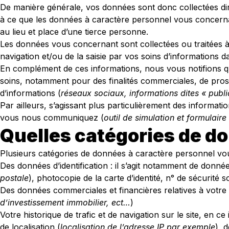
De manière générale, vos données sont donc collectées di
à ce que les données à caractère personnel vous concernan
au lieu et place d’une tierce personne.
Les données vous concernant sont collectées ou traitées à 
navigation et/ou de la saisie par vos soins d’informations d
En complément de ces informations, nous vous notifions q
soins, notamment pour des finalités commerciales, de pro
d’informations (
réseaux sociaux, informations dites « publ
Par ailleurs, s’agissant plus particulièrement des informat
vous nous communiquez (
outil de simulation et formulaire à
Quelles catégories de d
Plusieurs catégories de données à caractère personnel vous
Des données d’identification : il s’agit notamment de donné
postale
), photocopie de la carte d’identité, n° de sécurité 
Des données commerciales et financières relatives à votre p
d’investissement immobilier, ect…
)
Votre historique de trafic et de navigation sur le site, en ce
de localisation (
localisation de l’adresse IP par exemple
), 