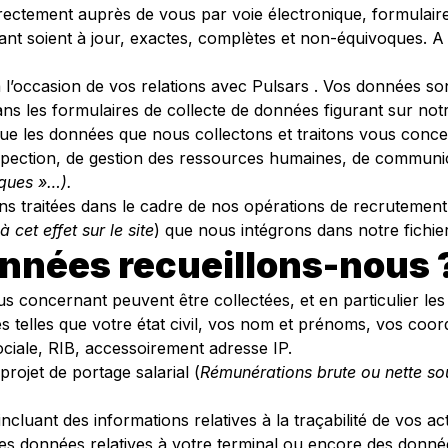
rectement auprès de vous par voie électronique, formulair
t soient à jour, exactes, complètes et non-équivoques. A 
l’occasion de vos relations avec Pulsars . Vos données son
ans les formulaires de collecte de données figurant sur notr
ue les données que nous collectons et traitons vous conce
spection, de gestion des ressources humaines, de communi
iques »…).
ions traitées dans le cadre de nos opérations de recrutement
 cet effet sur le site
) que nous intégrons dans notre fichi
onnées recueillons-nous 
 concernant peuvent être collectées, et en particulier les
es telles que votre état civil, vos nom et prénoms, vos coo
sociale, RIB, accessoirement adresse IP.
rojet de portage salarial (
Rémunérations brute ou nette sou
 incluant des informations relatives à la traçabilité de vos a
des données relatives à votre terminal ou encore des donnée