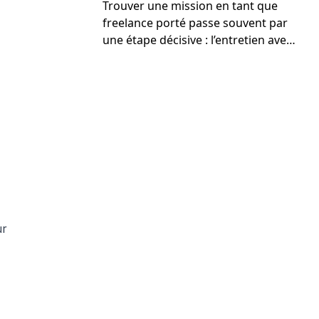
Trouver une mission en tant que
freelance porté passe souvent par
une étape décisive : l’entretien avec
un recruteur ou un client. Mais
attention, il ne s’agit pas d’un
simple entretien d’embauche
classique. Vous n’êtes pas candidat
à un poste, vous êtes un consultant
indépendant qui propose ses
services à un client.
ur