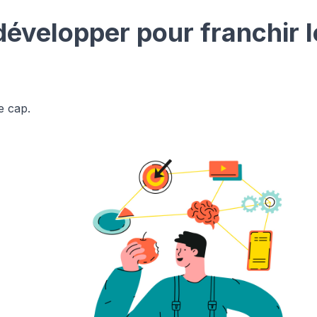
évelopper pour franchir l
e cap.