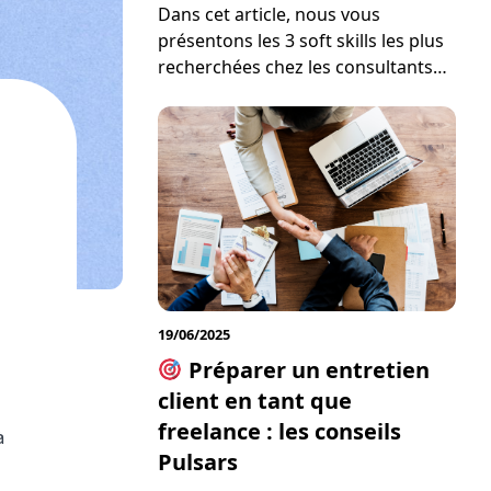
Dans cet article, nous vous
présentons les 3 soft skills les plus
recherchées chez les consultants
digitaux en 2025. Que vous soyez
développeur, data analyst, expert
en cybersécurité ou consultant
digital indépendant, ces qualités
humaines renforceront votre
attractivité auprès des recruteurs
et clients. Dans un marché du
digital en constante évolution, les
entreprises recherchent bien …
19/06/2025
Préparer un entretien
client en tant que
freelance : les conseils
à
Pulsars